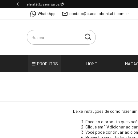
WhatsApp
contato@atacadobonitafit.com.br
PRODUTOS
HOME
MACA
Deixe instruções de como fazer um
Escolha o produto que você
Clique em ""Adicionar ao car
Você pode continuar adiciona
Preencha seus dados de cont