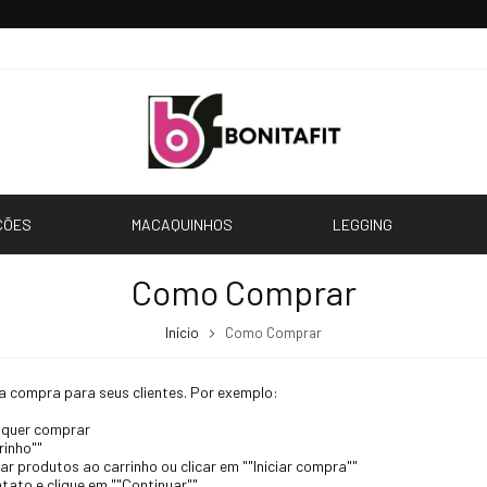
Pedido Mínimo R$ 349,00
CÕES
MACAQUINHOS
LEGGING
Como Comprar
Início
Como Comprar
a compra para seus clientes. Por exemplo:
 quer comprar
rinho""
r produtos ao carrinho ou clicar em ""Iniciar compra""
ato e clique em ""Continuar""