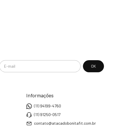
Informações
(11) 94199-4760
(11) 91250-0517
contato@atacadobonitafit.com.br