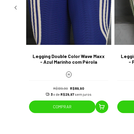
ve Maxx
Legging Double Color Wave Maxx
Leggi
rrom
- Azul Marinho com Pérola
- 
M
R$139,90
R$89,90
os
3
x de
R$29,97
sem juros
COMPRAR