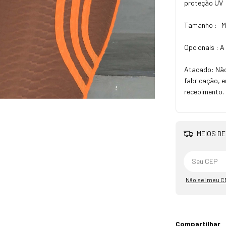
proteção UV
Tamanho : M o
Opcionais : A
Atacado: Não
fabricação, e
recebimento.
MEIOS DE
Não sei meu C
Compartilhar