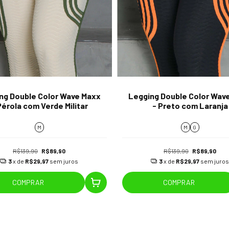
ng Double Color Wave Maxx
Legging Double Color Wav
Pérola com Verde Militar
- Preto com Laranja
M
M
G
R$139,90
R$89,90
R$139,90
R$89,90
3
x de
R$29,97
sem juros
3
x de
R$29,97
sem juros
COMPRAR
COMPRAR