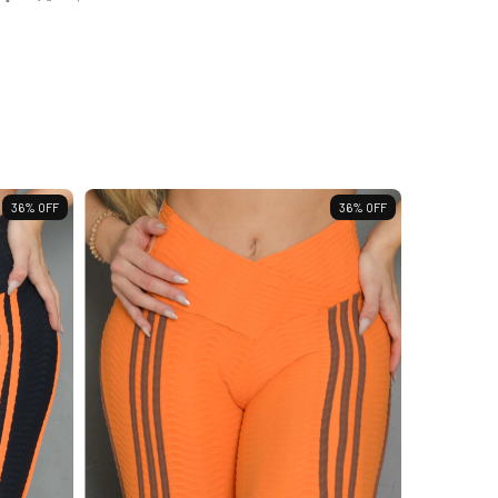
36
%
OFF
36
%
OFF