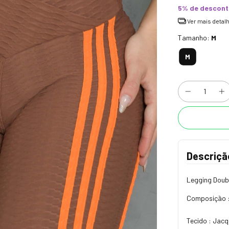
5% de descon
Ver mais detal
Tamanho:
M
M
Descriçã
Legging Doub
Composição :
Tecido : Jac