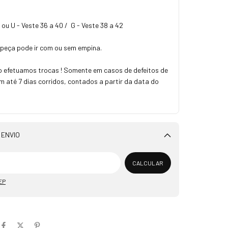
u U - Veste 36 a 40 / G - Veste 38 a 42
 peça pode ir com ou sem empina.
 efetuamos trocas ! Somente em casos de defeitos de
m até 7 dias corridos, contados a partir da data do
 ENVIO
Alterar CEP
CALCULAR
EP