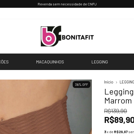
Parcele até 3x sem juros 💳
CÕES
MACAQUINHOS
LEGGING
Início
LEGGIN
36
%
OFF
Legging
Marrom 
R$139,90
R$89,9
3
x de
R$29,97
sem