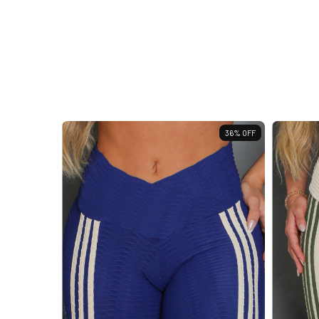
36
%
OFF
36
%
OFF