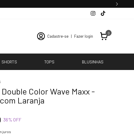
0
Cadastre-se
|
Fazer login
SHORTS
TOPS
BLUSINHAS
G
 Double Color Wave Maxx -
com Laranja
0
36
% OFF
 juros