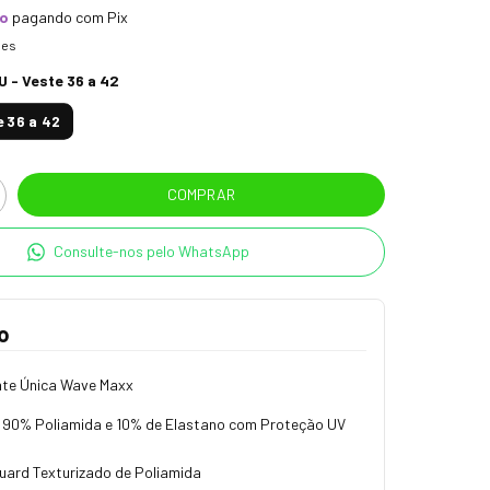
to
pagando com Pix
hes
U - Veste 36 a 42
e 36 a 42
Consulte-nos pelo WhatsApp
o
te Única Wave Maxx
90% Poliamida e 10% de Elastano com Proteção UV
uard Texturizado de Poliamida