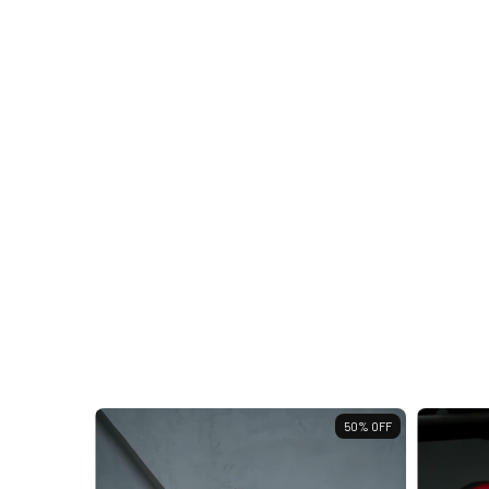
45
%
OFF
50
%
OFF