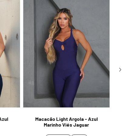
Azul
Macacão Light Argola - Azul
Macac
Marinho Viés Jaguar
P