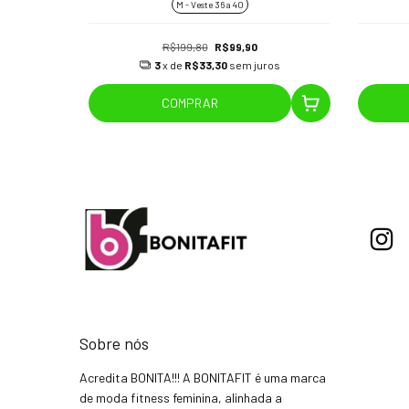
M - Veste 36 a 40
R$199,80
R$99,90
os
3
x de
R$33,30
sem juros
COMPRAR
Sobre nós
Acredita BONITA!!! A BONITAFIT é uma marca
de moda fitness feminina, alinhada a