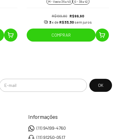
M - Veste 36 a 40
G - 38 a 42
R$199,80
R$99,90
s
3
x de
R$33,30
sem juros
COMPRAR
Informações
(11) 94199-4760
(11) 91250-0517