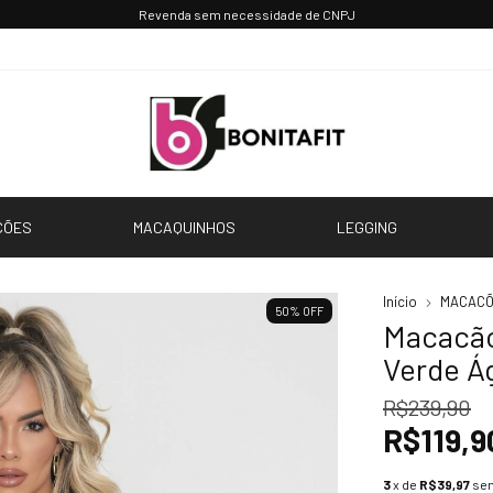
Revenda sem necessidade de CNPJ
CÕES
MACAQUINHOS
LEGGING
Início
MACAC
50
%
OFF
Macacão
Verde Á
R$239,90
R$119,9
3
x de
R$39,97
sem