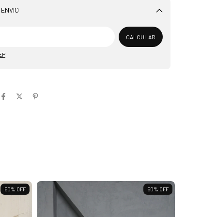
 ENVIO
Alterar CEP
CALCULAR
EP
50
%
OFF
50
%
OFF