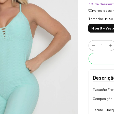
5% de descon
Ver mais detal
Tamanho:
M ou 
M ou U - Vest
Descriçã
Macacão Fren
Composição: 
Tecido : Jacq