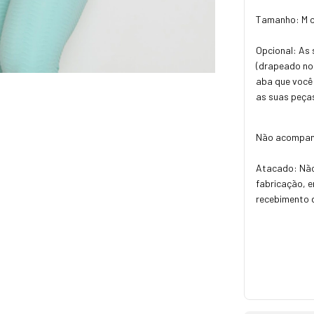
Tamanho: M o
Opcional: As
(drapeado no 
aba que você
as suas peças
Não acompanha
Atacado: Não
fabricação, e
recebimento 