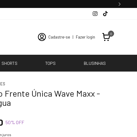
0
Cadastre-se
|
Fazer login
SHORTS
TOPS
BLUSINHAS
ÕES
 Frente Única Wave Maxx -
gua
0
50
% OFF
 juros