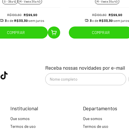
G - 38 a 42
M - Veste 36 a 40
M - Veste 36 a 40
R$199,80
R$99,90
R$199,80
R$99,90
3
x de
R$33,30
sem juros
3
x de
R$33,30
sem juro
COMPRAR
COMPRAR
Receba nossas novidades por e-mail
Institucional
Departamentos
Que somos
Que somos
Termos de uso
Termos de uso