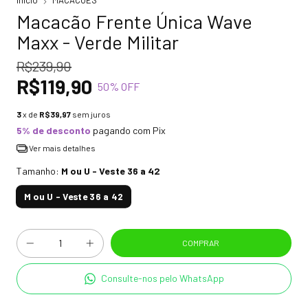
Início
MACACÕES
Macacão Frente Única Wave
Maxx - Verde Militar
R$239,90
R$119,90
50
% OFF
3
x de
R$39,97
sem juros
5% de desconto
pagando com Pix
Ver mais detalhes
Tamanho:
M ou U - Veste 36 a 42
M ou U - Veste 36 a 42
Consulte-nos pelo WhatsApp