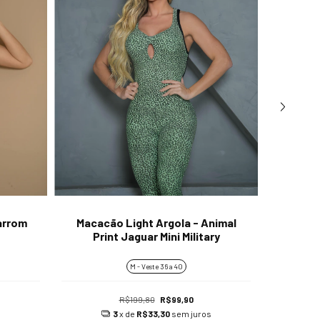
arrom
Macacão Light Argola - Animal
Macac
Print Jaguar Mini Military
P
M - Veste 36 a 40
R$199,80
R$99,90
s
3
x de
R$33,30
sem juros