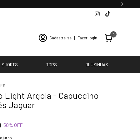
0
Cadastre-se
|
Fazer login
SHORTS
TOPS
BLUSINHAS
ÕES
 Light Argola - Capuccino
és Jaguar
0
50
% OFF
m juros