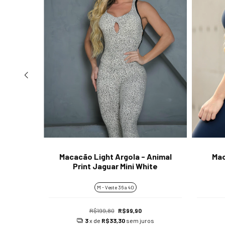
 Animal
Macacão Light Argola - Animal
Mac
nk
Print Jaguar Mini White
M - Veste 36 a 40
R$199,80
R$99,90
os
3
x de
R$33,30
sem juros