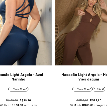
acão Light Argola - Azul
Macacão Light Argola - M
Marinho
Viés Jaguar
M - Veste 36 a 40
M - Veste 36 a 40
G - 38 a 42
R$199,80
R$99,90
R$199,80
R$99,90
3
x de
R$33,30
sem juros
3
x de
R$33,30
sem juro