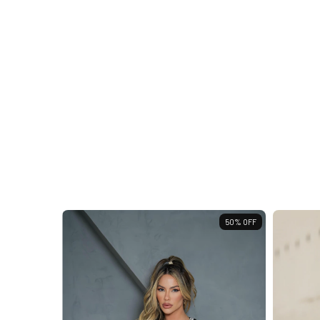
50
%
OFF
50
%
OFF