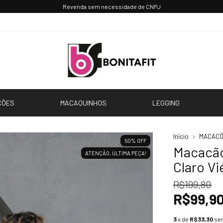
Parcele até 3x sem juros 💳
CÕES
MACAQUINHOS
LEGGING
Início
MACAC
50
%
OFF
Macacão
ATENÇÃO, ÚLTIMA PEÇA!
Claro Vi
R$199,80
R$99,9
3
x de
R$33,30
se