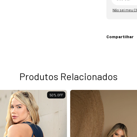
Não sei meu C
Compartilhar
Produtos Relacionados
50
%
OFF