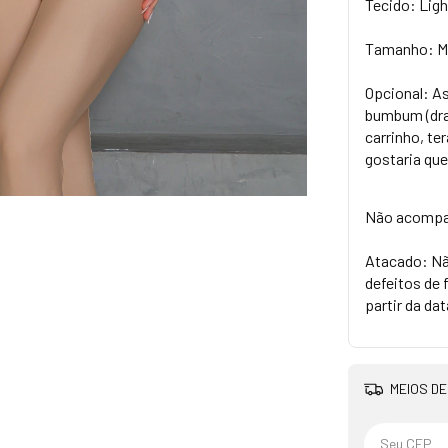
Tecido: Ligh
Tamanho: M o
Opcional: A
bumbum (dra
carrinho, t
gostaria qu
Não acompan
Atacado: Nã
defeitos de 
partir da da
MEIOS DE