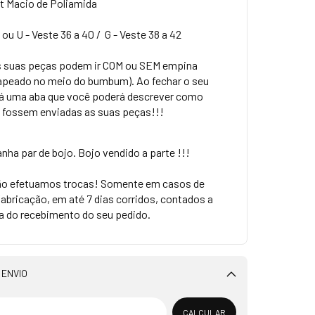
t Macio de Poliamida
u U - Veste 36 a 40 / G - Veste 38 a 42
s suas peças podem ir COM ou SEM empina
peado no meio do bumbum). Ao fechar o seu
erá uma aba que você poderá descrever como
e fossem enviadas as suas peças!!!
ha par de bojo. Bojo vendido a parte !!!
o efetuamos trocas! Somente em casos de
fabricação, em até 7 dias corridos, contados a
ta do recebimento do seu pedido.
 ENVIO
Alterar CEP
CALCULAR