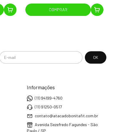
COMPRAR
Informações
(11) 94199-4760
(11) 91250-0517
contato@atacadobonitafit.com.br
Avenida Sezefredo Fagundes - São
Paulo / SP