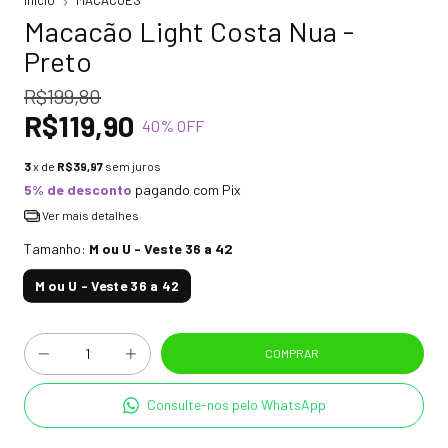
Início
MACACÕES
Macacão Light Costa Nua -
Preto
R$199,80
R$119,90
40
% OFF
3
x de
R$39,97
sem juros
5% de desconto
pagando com Pix
Ver mais detalhes
Tamanho:
M ou U - Veste 36 a 42
M ou U - Veste 36 a 42
Consulte-nos pelo WhatsApp