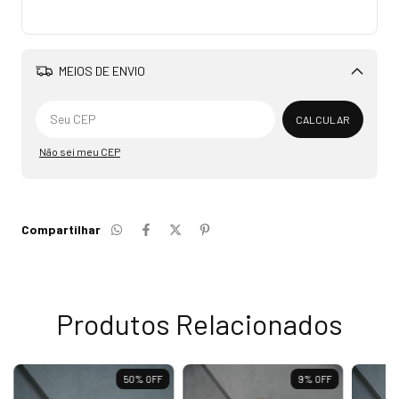
MEIOS DE ENVIO
Alterar CEP
CALCULAR
Não sei meu CEP
Compartilhar
Produtos Relacionados
50
%
OFF
9
%
OFF