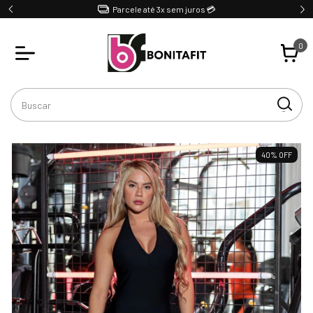
Parcele até 3x sem juros 💳
0
40
%
OFF