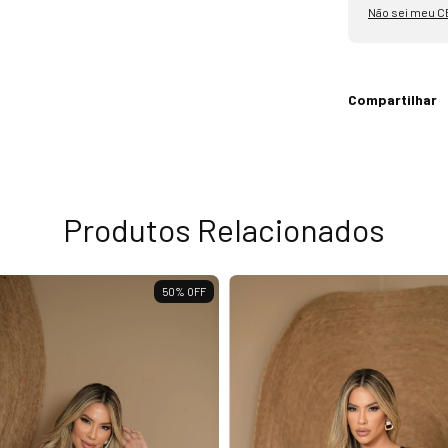
Não sei meu C
Compartilhar
Produtos Relacionados
50
%
OFF