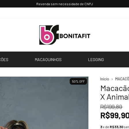
Revenda sem necessidade de CNPJ
CÕES
MACAQUINHOS
LEGGING
Início
MACAC
50
%
OFF
Macacão
X Animal
R$199,80
R$99,9
3
x de
R$33,30
se