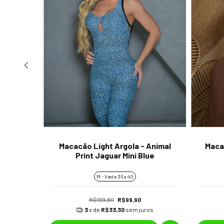
Animal
Macacão Light Argola - Animal
Maca
llow
Print Jaguar Mini Blue
M - Veste 36 a 40
R$199,80
R$99,90
os
3
x de
R$33,30
sem juros