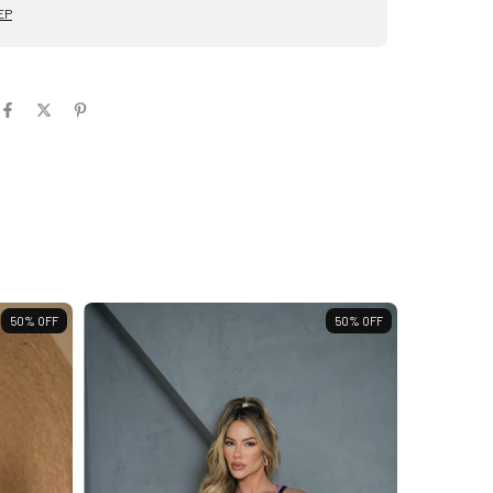
EP
50
%
OFF
50
%
OFF