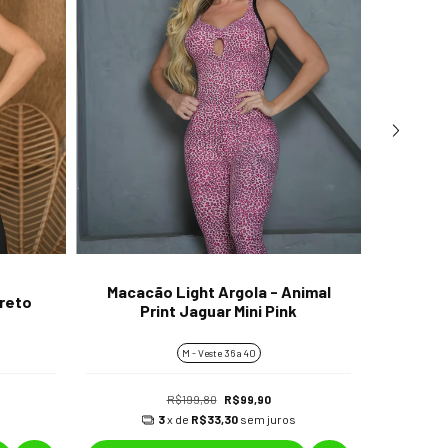
Macacão Light Argola - Animal
Maca
Preto
Print Jaguar Mini Pink
M
M - Veste 36 a 40
R$199,80
R$99,90
s
3
x de
R$33,30
sem juros