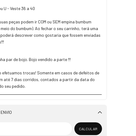
u U - Veste 36 a 40
 suas peças podem ir COM ou SEM empina bumbum
meio do bumbum). Ao fechar o seu carrinho, terá uma
 poderá descrever como gostaria que fossem enviadas
!!!
 par de bojo. Bojo vendido a parte !!!
 efetuamos trocas! Somente em casos de defeitos de
m até 7 dias corridos, contados a partir da data do
do seu pedido.
 ENVIO
Alterar CEP
CALCULAR