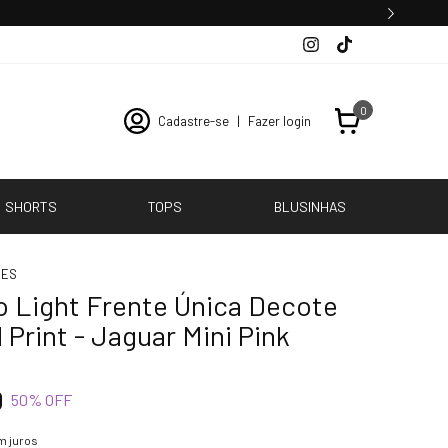
0
Cadastre-se
|
Fazer login
SHORTS
TOPS
BLUSINHAS
ÕES
 Light Frente Única Decote
 Print - Jaguar Mini Pink
0
50
% OFF
m juros