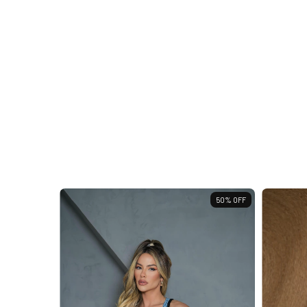
50
%
OFF
50
%
OFF