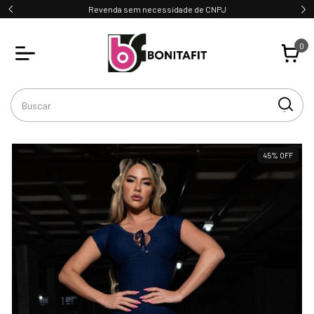
Revenda sem necessidade de CNPJ
0
45
%
OFF