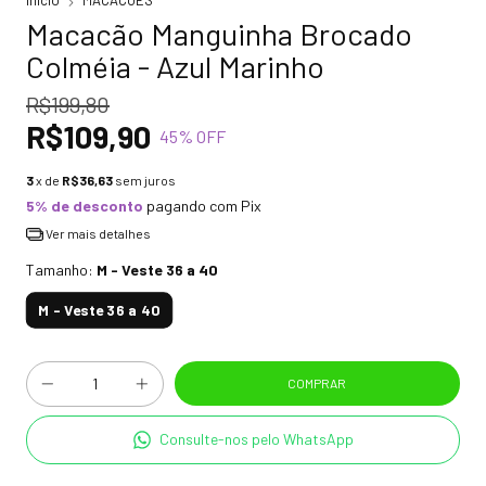
Início
MACACÕES
Macacão Manguinha Brocado
Colméia - Azul Marinho
R$199,80
R$109,90
45
% OFF
3
x de
R$36,63
sem juros
5% de desconto
pagando com Pix
Ver mais detalhes
Tamanho:
M - Veste 36 a 40
M - Veste 36 a 40
Consulte-nos pelo WhatsApp