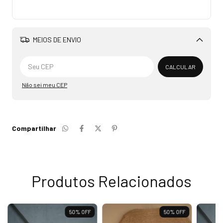
MEIOS DE ENVIO
Alterar CEP
CALCULAR
Não sei meu CEP
Compartilhar
Produtos Relacionados
50
%
OFF
50
%
OFF