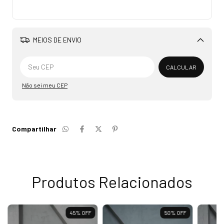
MEIOS DE ENVIO
Alterar CEP
CALCULAR
Não sei meu CEP
Compartilhar
Produtos Relacionados
45
%
OFF
50
%
OFF