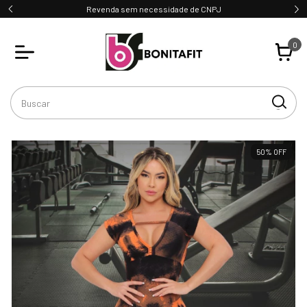
Revenda sem necessidade de CNPJ
0
50
%
OFF