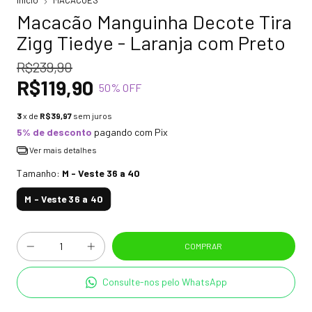
Início
MACACÕES
Macacão Manguinha Decote Tira
Zigg Tiedye - Laranja com Preto
R$239,90
R$119,90
50
% OFF
3
x de
R$39,97
sem juros
5% de desconto
pagando com Pix
Ver mais detalhes
Tamanho:
M - Veste 36 a 40
M - Veste 36 a 40
Consulte-nos pelo WhatsApp