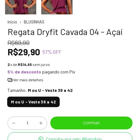
Início
BLUSINHAS
Regata Dryfit Cavada 04 - Açaí
R$69,90
R$29,90
57
% OFF
2
x de
R$14,95
sem juros
5% de desconto
pagando com Pix
Ver mais detalhes
Tamanho:
M ou U - Veste 36 a 42
M ou U - Veste 36 a 42
Consulte-nos pelo WhatsApp