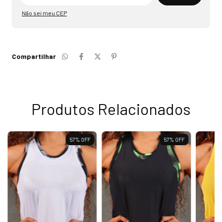
Não sei meu CEP
Compartilhar
Produtos Relacionados
57
%
OFF
57
%
OFF