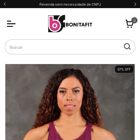
Revenda sem necessidade de CNPJ
0
57
%
OFF