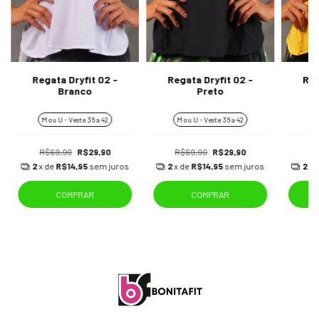
Regata Dryfit 02 -
Regata Dryfit 02 -
Reg
Branco
Preto
M ou U - Veste 36 a 42
M ou U - Veste 36 a 42
M 
R$69,90
R$29,90
R$69,90
R$29,90
R
2
x de
R$14,95
sem juros
2
x de
R$14,95
sem juros
2
x 
COMPRAR
COMPRAR