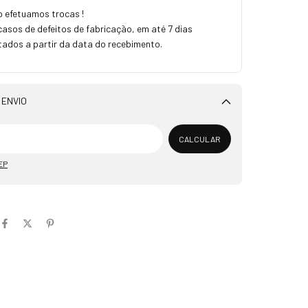
 efetuamos trocas !
sos de defeitos de fabricação, em até 7 dias
tados a partir da data do recebimento.
 ENVIO
Alterar CEP
CALCULAR
EP