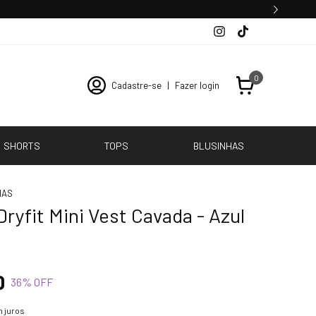
0
Cadastre-se
|
Fazer login
SHORTS
TOPS
BLUSINHAS
HAS
ryfit Mini Vest Cavada - Azul
0
36
% OFF
 juros