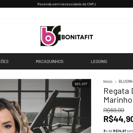
Parcele até 3x sem juros 💳
CÕES
MACAQUINHOS
LEGGING
Início
BLUSIN
36
%
OFF
Regata D
Marinho
R$69,90
R$44,9
3
x de
R$14,97
sem