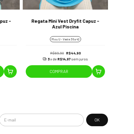
apuz -
Regata Mini Vest Dryfit Capuz -
Reg
Azul Piscina
M ou U - Veste 36 a 42
R$69,90
R$44,90
3
x de
R$14,97
sem juros
COMPRAR