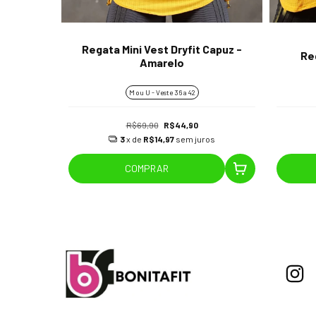
Regata Mini Vest Dryfit Capuz -
anco
Re
Amarelo
M ou U - Veste 36 a 42
R$69,90
R$44,90
os
3
x de
R$14,97
sem juros
COMPRAR