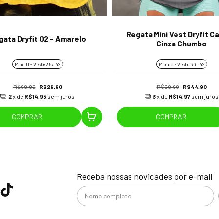
Regata Mini Vest Dryfit C
gata Dryfit 02 - Amarelo
Cinza Chumbo
M ou U - Veste 36 a 42
M ou U - Veste 36 a 42
R$69,90
R$29,90
R$69,90
R$44,90
2
x de
R$14,95
sem juros
3
x de
R$14,97
sem juros
COMPRAR
COMPRAR
Receba nossas novidades por e-mail