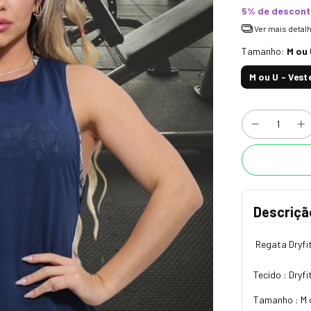
5% de descon
Ver mais detal
Tamanho:
M ou 
M ou U - Vest
Descriçã
Regata Dryfit
Tecido : Dryf
Tamanho : M o