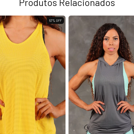
Produtos Relacionados
57
%
OFF