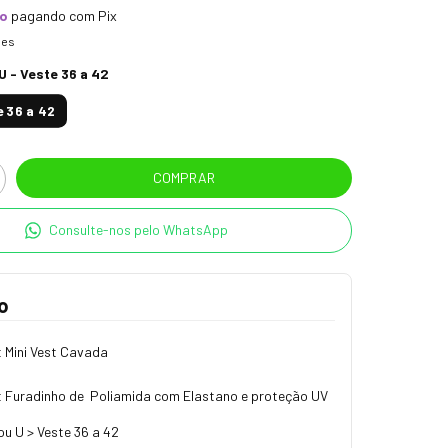
to
pagando com Pix
hes
U - Veste 36 a 42
e 36 a 42
Consulte-nos pelo WhatsApp
o
 Mini Vest Cavada
it Furadinho de Poliamida com Elastano e proteção UV
u U > Veste 36 a 42