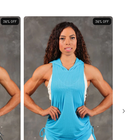
36
%
OFF
36
%
OFF