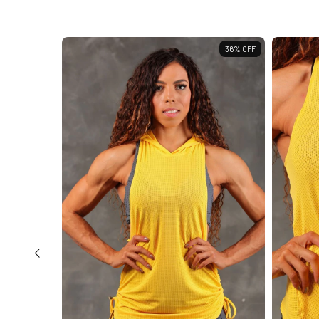
57
%
OFF
36
%
OFF