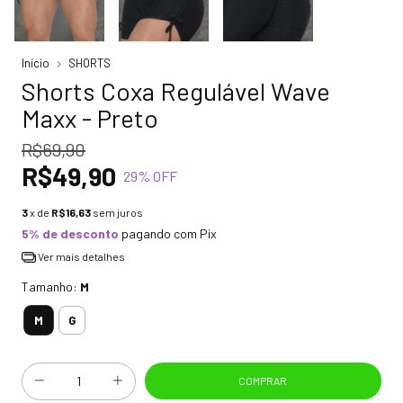
Início
SHORTS
Shorts Coxa Regulável Wave
Maxx - Preto
R$69,90
R$49,90
29
% OFF
3
x de
R$16,63
sem juros
5% de desconto
pagando com Pix
Ver mais detalhes
Tamanho:
M
M
G