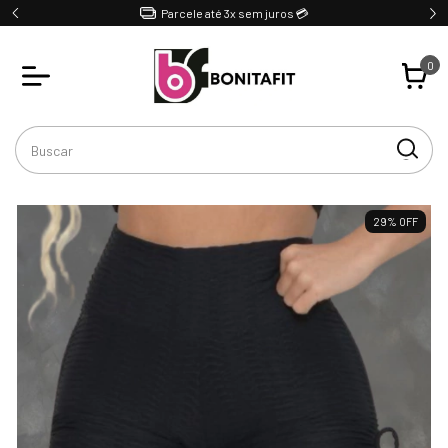
Parcele até 3x sem juros 💳
0
29
%
OFF