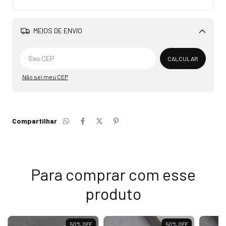
MEIOS DE ENVIO
Alterar CEP
CALCULAR
Não sei meu CEP
Compartilhar
Para comprar com esse
produto
50
%
OFF
50
%
OFF