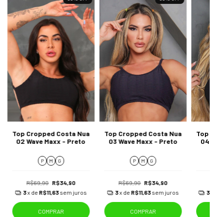
Top Cropped Costa Nua
Top Cropped Costa Nua
Top C
02 Wave Maxx - Preto
03 Wave Maxx - Preto
04 W
P
M
G
P
M
G
R$69,90
R$34,90
R$69,90
R$34,90
R
3
x de
R$11,63
sem juros
3
x de
R$11,63
sem juros
3
x 
COMPRAR
COMPRAR