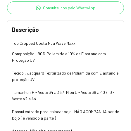
Consulte-nos pelo WhatsApp
Descrição
Top Cropped Costa Nua Wave Maxx
Composição : 90% Poliamida e 10% de Elastano com
Proteção UV
Tecido : Jacquard Texturizado de Poliamida com Elastano e
proteção UV
Tamanho : P - Veste 34 a 36 / M ou U - Veste 38 a 40 / G -
Veste 42 a 44
Possui entrada para colocar bojo . NÃO ACOMPANHA par de
bojo ( é vendido a parte )
Atacado: Não efetuamos trocas !