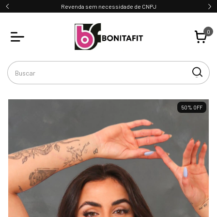
Revenda sem necessidade de CNPJ
0
50
%
OFF