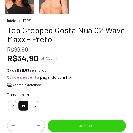
Início
TOPS
Top Cropped Costa Nua 02 Wave
Maxx - Preto
R$69,90
R$34,90
50
% OFF
3
x de
R$11,63
sem juros
5% de desconto
pagando com Pix
Ver mais detalhes
Tamanho:
M
M
P
G