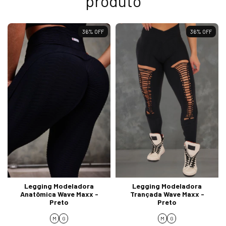
produto
36
%
OFF
36
%
OFF
Legging Modeladora
Legging Modeladora
Anatômica Wave Maxx -
Trançada Wave Maxx -
Preto
Preto
M
G
M
G