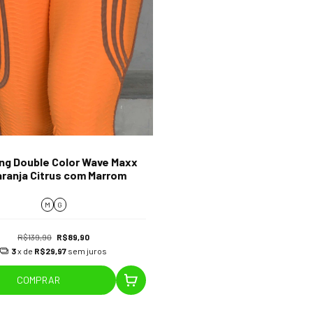
ng Double Color Wave Maxx
aranja Citrus com Marrom
M
G
R$139,90
R$89,90
3
x de
R$29,97
sem juros
COMPRAR