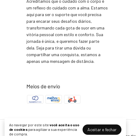
Acreditamos que o cuidado com o corpo é
um reflexo do cuidado com a alma. Estamos
aqui para ser o suporte que você precisa
para encarar seus desafios diários,
transformando cada gota de suor em uma
vitória pessoal com estilo e conforto. Sua
jornada é única, e queremos fazer parte
dela. Seja para tirar uma dúvida ou
compartilhar uma conquista, estamos a
apenas uma mensagem de distância.
Meios de envio
Ao navegar por este site
você aceita o uso
Aceitar e fechar
de cookies
para agilizar a sua experiência
atacadobonitafit
de compra.
©2026. BONITAFIT Confecçõs LTDA - 19749136000127. Todos os dir