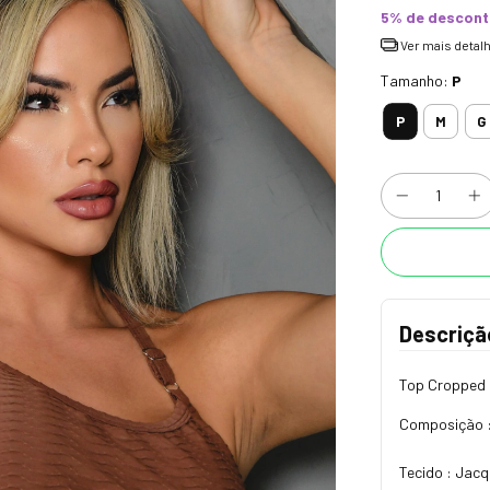
5% de descon
Ver mais detal
Tamanho:
P
P
M
G
Descriçã
Top Cropped
Composição :
Tecido : Jac