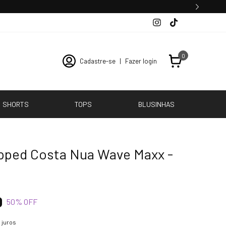
0
Cadastre-se
|
Fazer login
SHORTS
TOPS
BLUSINHAS
pped Costa Nua Wave Maxx -
0
50
% OFF
 juros