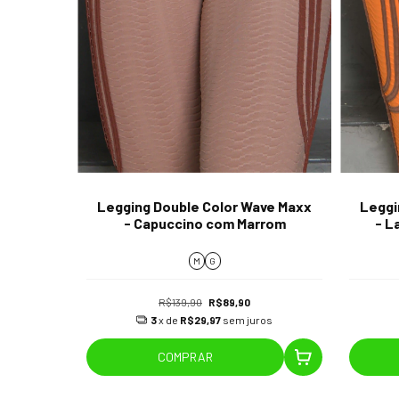
Legging Double Color Wave Maxx
Leggi
- Capuccino com Marrom
- L
M
G
R$139,90
R$89,90
3
x de
R$29,97
sem juros
COMPRAR