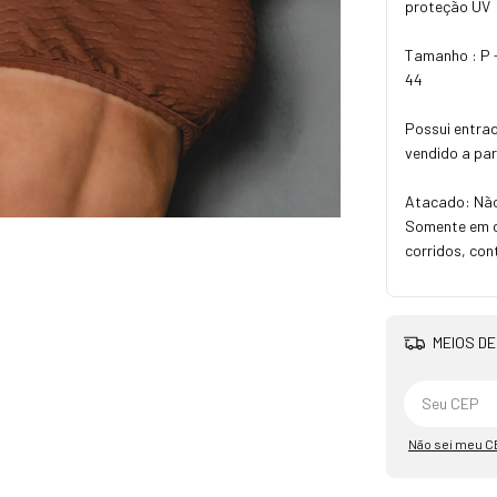
proteção UV
Tamanho : P -
44
Possui entra
vendido a par
Atacado: Não
Somente em ca
corridos, con
MEIOS DE
Não sei meu C