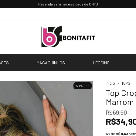
Revenda sem necessidade de CNPJ
CÕES
MACAQUINHOS
LEGGING
Início
TOPS
50
%
OFF
Top Cro
Marrom
R$69,90
R$34,9
3
x de
R$11,63
sem