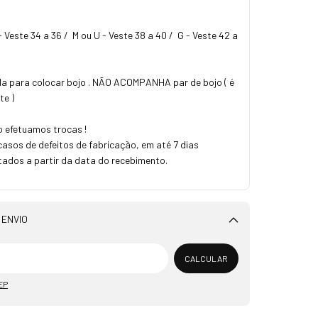
 Veste 34 a 36 / M ou U - Veste 38 a 40 / G - Veste 42 a
da para colocar bojo . NÃO ACOMPANHA par de bojo ( é
te )
 efetuamos trocas !
sos de defeitos de fabricação, em até 7 dias
tados a partir da data do recebimento.
 ENVIO
Alterar CEP
CALCULAR
EP