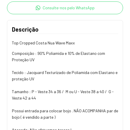
Consulte-nos pelo WhatsApp
Descrição
Top Cropped Costa Nua Wave Maxx
Composição : 90% Poliamida e 10% de Elastano com
Proteção UV
Tecido : Jacquard Texturizado de Poliamida com Elastano e
proteção UV
Tamanho : P - Veste 34 a 36 / M ou U - Veste 38 a 40 / G -
Veste 42 a 44
Possui entrada para colocar bojo . NÃO ACOMPANHA par de
bojo ( é vendido a parte )
Atacado: Não efetuamos trocas !