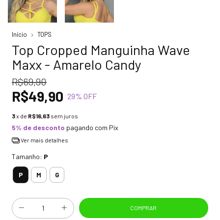
Início
TOPS
Top Cropped Manguinha Wave
Maxx - Amarelo Candy
R$69,90
R$49,90
29
% OFF
3
x de
R$16,63
sem juros
5% de desconto
pagando com Pix
Ver mais detalhes
Tamanho:
P
P
M
G