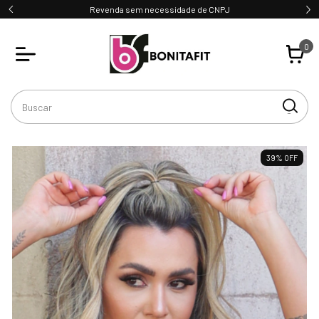
Revenda sem necessidade de CNPJ
0
39
%
OFF