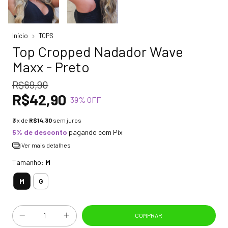
Início
TOPS
Top Cropped Nadador Wave
Maxx - Preto
R$69,90
R$42,90
39
% OFF
3
x de
R$14,30
sem juros
5% de desconto
pagando com Pix
Ver mais detalhes
Tamanho:
M
M
G