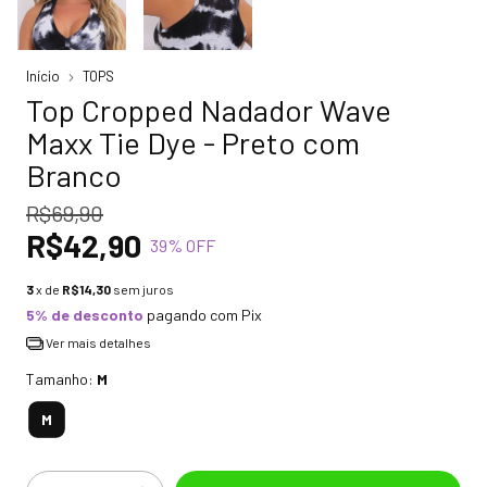
Início
TOPS
Top Cropped Nadador Wave
Maxx Tie Dye - Preto com
Branco
R$69,90
R$42,90
39
% OFF
3
x de
R$14,30
sem juros
5% de desconto
pagando com Pix
Ver mais detalhes
Tamanho:
M
M