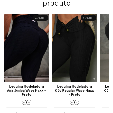
produto
36
%
OFF
36
%
OFF
Legging Modeladora
Legging Modeladora
Legg
Anatômica Wave Maxx -
Cós Regular Wave Maxx
Cós 
Preto
- Preto
M
G
M
G