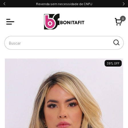
Revenda sem necessidade de CNPJ
0
39
%
OFF