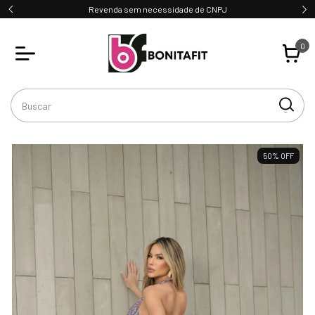
Revenda sem necessidade de CNPJ
0
50
%
OFF