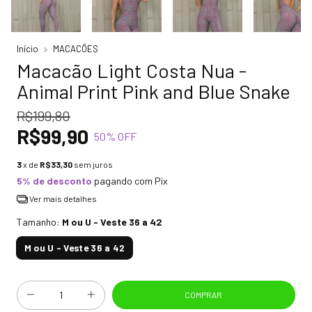
Início
MACACÕES
Macacão Light Costa Nua -
Animal Print Pink and Blue Snake
R$199,80
R$99,90
50
% OFF
3
x de
R$33,30
sem juros
5% de desconto
pagando com Pix
Ver mais detalhes
Tamanho:
M ou U - Veste 36 a 42
M ou U - Veste 36 a 42