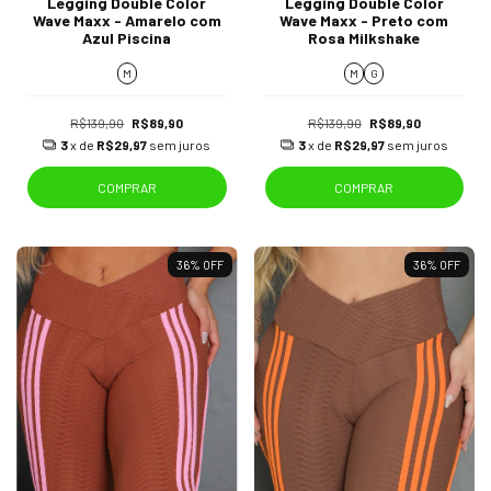
Legging Double Color
Legging Double Color
Wave Maxx - Amarelo com
Wave Maxx - Preto com
Azul Piscina
Rosa Milkshake
M
M
G
R$139,90
R$89,90
R$139,90
R$89,90
3
x de
R$29,97
sem juros
3
x de
R$29,97
sem juros
COMPRAR
COMPRAR
36
%
OFF
36
%
OFF