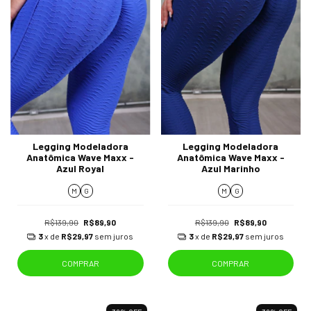
Legging Modeladora
Legging Modeladora
Anatômica Wave Maxx -
Anatômica Wave Maxx -
Azul Royal
Azul Marinho
M
G
M
G
R$139,90
R$89,90
R$139,90
R$89,90
3
x de
R$29,97
sem juros
3
x de
R$29,97
sem juros
COMPRAR
COMPRAR