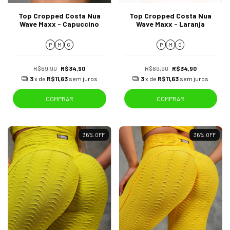
Top Cropped Costa Nua
Top Cropped Costa Nua
Wave Maxx - Capuccino
Wave Maxx - Laranja
P
M
G
P
M
G
R$69,90
R$34,90
R$69,90
R$34,90
3
x de
R$11,63
sem juros
3
x de
R$11,63
sem juros
COMPRAR
COMPRAR
36
%
OFF
36
%
OFF