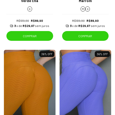
Verde Chá
Marrom
G
M
G
R$139,90
R$89,90
R$139,90
R$89,90
3
x de
R$29,97
sem juros
3
x de
R$29,97
sem juros
COMPRAR
COMPRAR
36
%
OFF
36
%
OFF