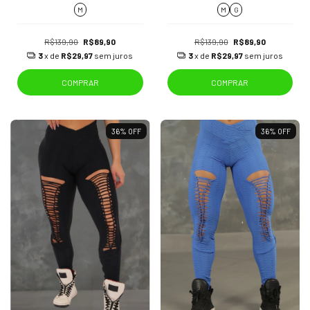
M
M
G
R$139,90
R$89,90
R$139,90
R$89,90
3
x de
R$29,97
sem juros
3
x de
R$29,97
sem juros
COMPRAR
COMPRAR
36
%
OFF
36
%
OFF