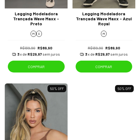
Legging Modeladora
Legging Modeladora
Trançada Wave Maxx -
Trançada Wave Maxx - Azul
Preto
Royal
M
G
M
R$139,90
R$89,90
R$139,90
R$89,90
3
x de
R$29,97
sem juros
3
x de
R$29,97
sem juros
COMPRAR
COMPRAR
50
%
OFF
50
%
OFF