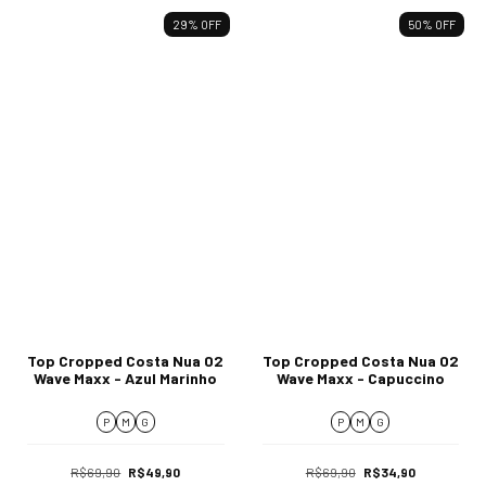
29
%
OFF
50
%
OFF
Top Cropped Costa Nua 02
Top Cropped Costa Nua 02
Wave Maxx - Azul Marinho
Wave Maxx - Capuccino
P
M
G
P
M
G
R$69,90
R$49,90
R$69,90
R$34,90