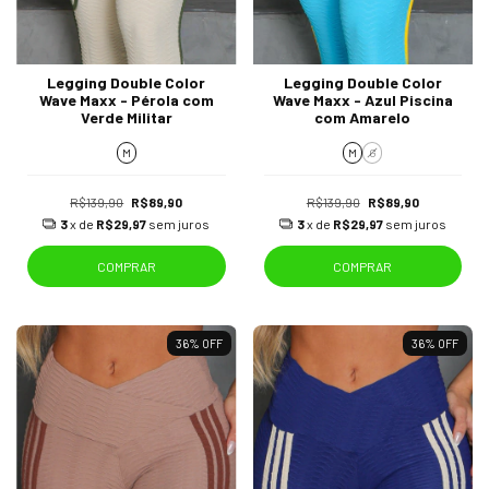
Legging Double Color
Legging Double Color
Wave Maxx - Pérola com
Wave Maxx - Azul Piscina
Verde Militar
com Amarelo
M
M
G
R$139,90
R$89,90
R$139,90
R$89,90
3
x de
R$29,97
sem juros
3
x de
R$29,97
sem juros
COMPRAR
COMPRAR
36
%
OFF
36
%
OFF