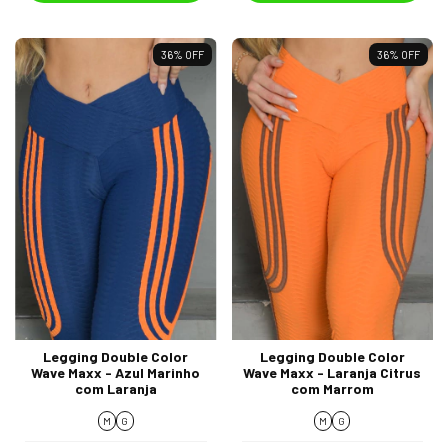
36
%
OFF
36
%
OFF
Legging Double Color
Legging Double Color
Wave Maxx - Azul Marinho
Wave Maxx - Laranja Citrus
com Laranja
com Marrom
M
G
M
G