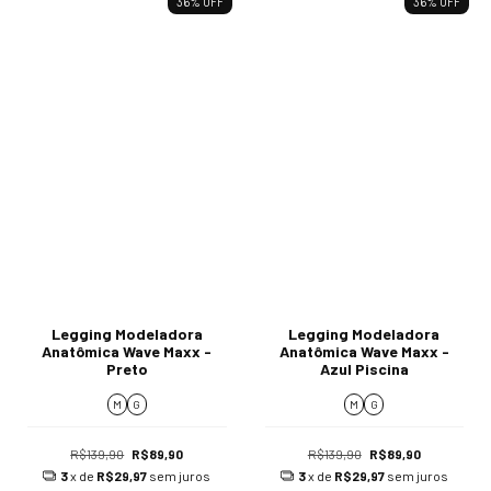
36
%
OFF
36
%
OFF
Legging Modeladora
Legging Modeladora
Anatômica Wave Maxx -
Anatômica Wave Maxx -
Preto
Azul Piscina
M
G
M
G
R$139,90
R$89,90
R$139,90
R$89,90
3
x de
R$29,97
sem juros
3
x de
R$29,97
sem juros