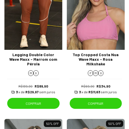
Legging Double Color
Top Cropped Costa Nua
Wave Maxx - Marrom com
Wave Maxx - Rosa
Pérola
Milkshake
M
G
P
M
G
R$139,90
R$89,90
R$69,90
R$34,90
3
x de
R$29,97
sem juros
3
x de
R$11,63
sem juros
COMPRAR
COMPRAR
50
%
OFF
50
%
OFF