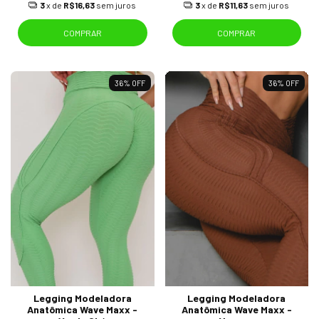
3
x de
R$16,63
sem juros
3
x de
R$11,63
sem juros
COMPRAR
COMPRAR
36
%
OFF
36
%
OFF
Legging Modeladora
Legging Modeladora
Anatômica Wave Maxx -
Anatômica Wave Maxx -