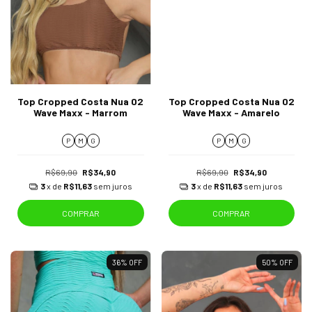
Top Cropped Costa Nua 02
Top Cropped Costa Nua 02
Wave Maxx - Marrom
Wave Maxx - Amarelo
P
M
G
P
M
G
R$69,90
R$34,90
R$69,90
R$34,90
3
x de
R$11,63
sem juros
3
x de
R$11,63
sem juros
COMPRAR
COMPRAR
36
%
OFF
50
%
OFF