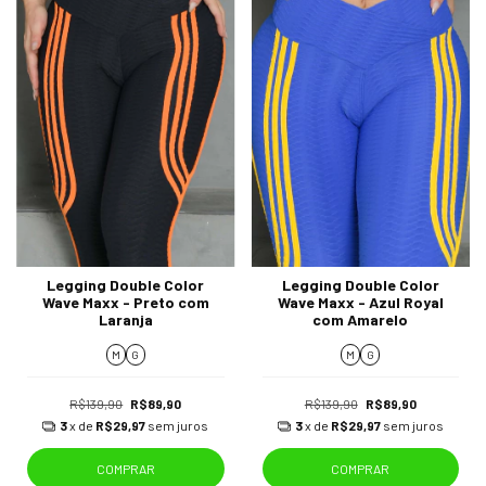
Legging Double Color
Legging Double Color
Wave Maxx - Preto com
Wave Maxx - Azul Royal
Laranja
com Amarelo
M
G
M
G
R$139,90
R$89,90
R$139,90
R$89,90
3
x de
R$29,97
sem juros
3
x de
R$29,97
sem juros
COMPRAR
COMPRAR