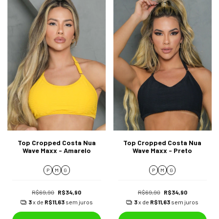
Top Cropped Costa Nua
Top Cropped Costa Nua
Wave Maxx - Amarelo
Wave Maxx - Preto
P
M
G
P
M
G
R$69,90
R$34,90
R$69,90
R$34,90
3
x de
R$11,63
sem juros
3
x de
R$11,63
sem juros