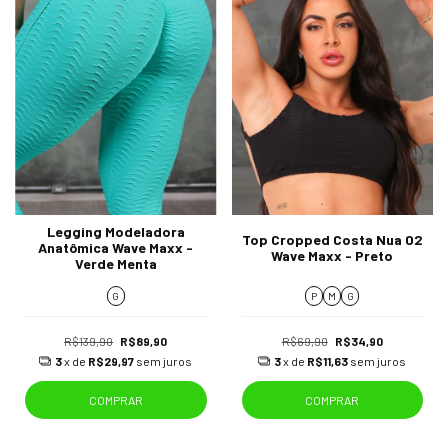
Legging Modeladora
Top Cropped Costa Nua 02
Anatômica Wave Maxx -
Wave Maxx - Preto
Verde Menta
G
P
M
G
R$139,90
R$89,90
R$69,90
R$34,90
3
x de
R$29,97
sem juros
3
x de
R$11,63
sem juros
COMPRAR
COMPRAR