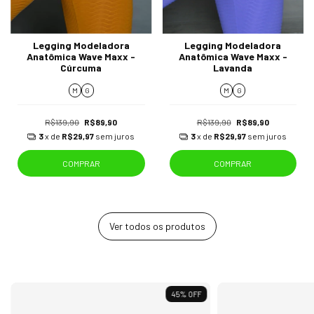
Legging Modeladora
Legging Modeladora
Anatômica Wave Maxx -
Anatômica Wave Maxx -
Cúrcuma
Lavanda
M
G
M
G
R$139,90
R$89,90
R$139,90
R$89,90
3
x de
R$29,97
sem juros
3
x de
R$29,97
sem juros
COMPRAR
COMPRAR
Ver todos os produtos
45
%
OFF