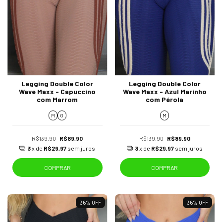
Legging Double Color
Legging Double Color
Wave Maxx - Capuccino
Wave Maxx - Azul Marinho
com Marrom
com Pérola
M
G
M
R$139,90
R$89,90
R$139,90
R$89,90
3
x de
R$29,97
sem juros
3
x de
R$29,97
sem juros
COMPRAR
COMPRAR
36
%
OFF
36
%
OFF