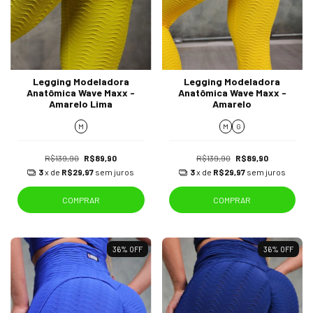
Legging Modeladora
Legging Modeladora
Anatômica Wave Maxx -
Anatômica Wave Maxx -
Amarelo Lima
Amarelo
M
M
G
R$139,90
R$89,90
R$139,90
R$89,90
3
x de
R$29,97
sem juros
3
x de
R$29,97
sem juros
COMPRAR
COMPRAR
36
%
OFF
36
%
OFF