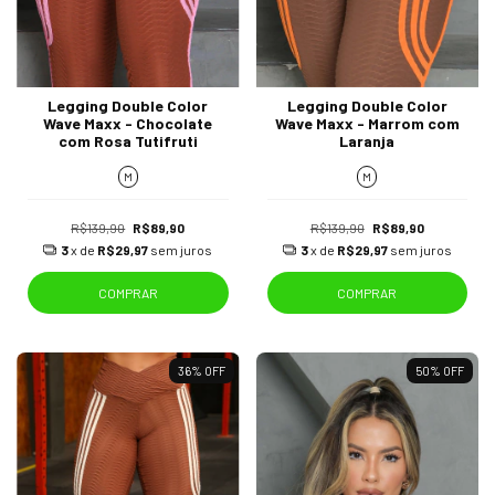
Legging Double Color
Legging Double Color
Wave Maxx - Chocolate
Wave Maxx - Marrom com
com Rosa Tutifruti
Laranja
M
M
R$139,90
R$89,90
R$139,90
R$89,90
3
x de
R$29,97
sem juros
3
x de
R$29,97
sem juros
COMPRAR
COMPRAR
36
%
OFF
50
%
OFF