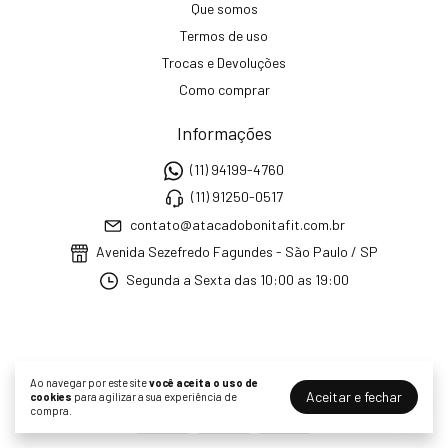
Que somos
Termos de uso
Trocas e Devoluções
Como comprar
Informações
(11) 94199-4760
(11) 91250-0517
contato@atacadobonitafit.com.br
Avenida Sezefredo Fagundes - São Paulo / SP
Segunda a Sexta das 10:00 as 19:00
Meios de envio
Ao navegar por este site
você aceita o uso de
Aceitar e fechar
cookies
para agilizar a sua experiência de
compra.