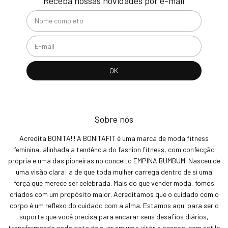
Receba nossas novidades por e-mail
Sobre nós
Acredita BONITA!!! A BONITAFIT é uma marca de moda fitness
feminina, alinhada a tendência do fashion fitness, com confecção
própria e uma das pioneiras no conceito EMPINA BUMBUM. Nasceu de
uma visão clara: a de que toda mulher carrega dentro de si uma
força que merece ser celebrada. Mais do que vender moda, fomos
criados com um propósito maior. Acreditamos que o cuidado com o
corpo é um reflexo do cuidado com a alma. Estamos aqui para ser o
suporte que você precisa para encarar seus desafios diários,
transformando cada gota de suor em uma vitória pessoal com estilo