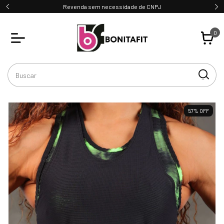
Revenda sem necessidade de CNPJ
0
57
%
OFF