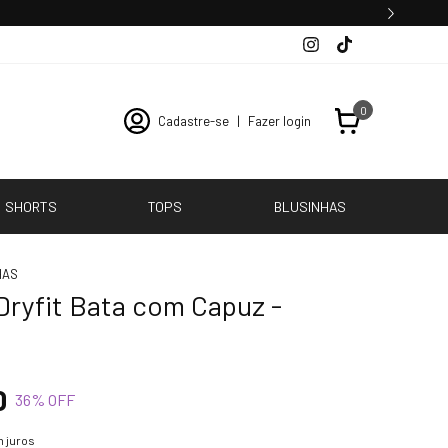
0
Cadastre-se
|
Fazer login
SHORTS
TOPS
BLUSINHAS
HAS
Dryfit Bata com Capuz -
0
36
% OFF
 juros