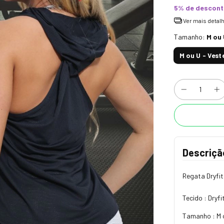
5% de descon
Ver mais detal
Tamanho:
M ou 
M ou U - Vest
Descriçã
Regata Dryfi
Tecido : Dryf
Tamanho : M o