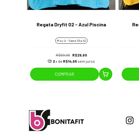
Capuz -
Regata Dryfit 02 - Azul Piscina
Re
M ou U - Veste 36 a 42
R$69,90
R$29,90
os
2
x de
R$14,95
sem juros
COMPRAR