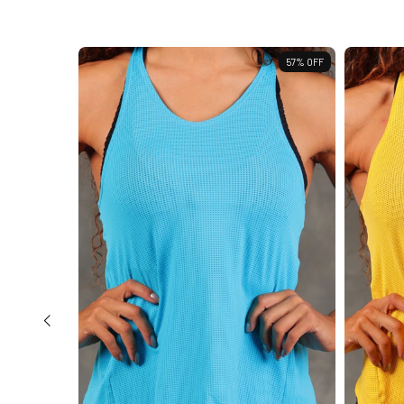
36
%
OFF
57
%
OFF