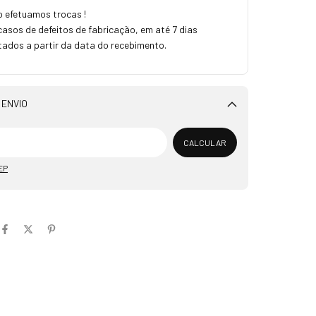
 efetuamos trocas !
sos de defeitos de fabricação, em até 7 dias
tados a partir da data do recebimento.
 ENVIO
Alterar CEP
CALCULAR
EP