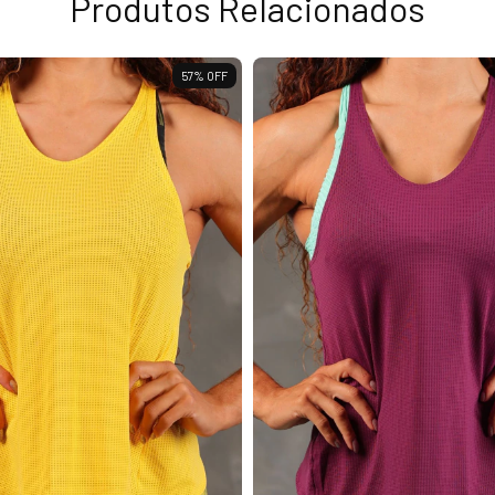
Produtos Relacionados
57
%
OFF