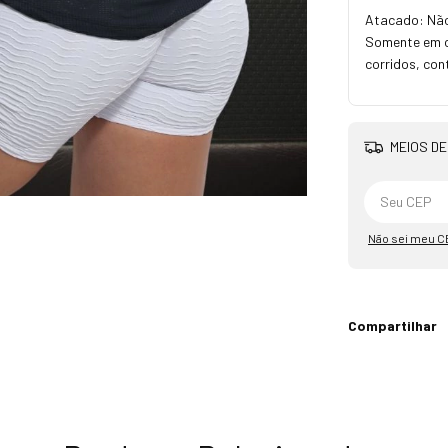
Atacado: Não
Somente em ca
corridos, con
MEIOS DE
Não sei meu C
Compartilhar