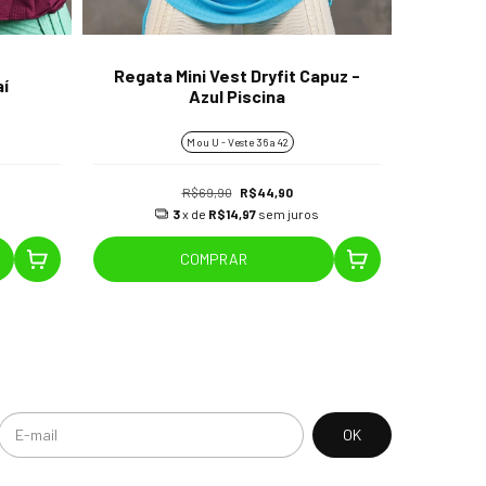
Regata Mini Vest Dryfit Capuz -
aí
Regat
Azul Piscina
M ou U - Veste 36 a 42
R$69,90
R$44,90
3
x de
R$14,97
sem juros
COMPRAR