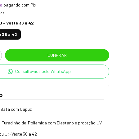
to
pagando com Pix
hes
U - Veste 36 a 42
e 36 a 42
Consulte-nos pelo WhatsApp
o
t Bata com Capuz
it Furadinho de Poliamida com Elastano e proteção UV
u U > Veste 36 a 42