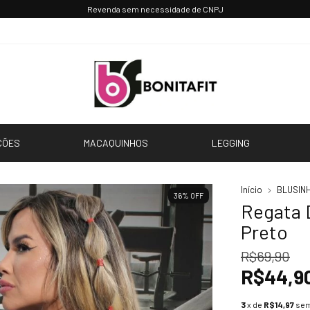
Parcele até 3x sem juros 💳
CÕES
MACAQUINHOS
LEGGING
Início
BLUSIN
36
%
OFF
Regata 
Preto
R$69,90
R$44,9
3
x de
R$14,97
sem