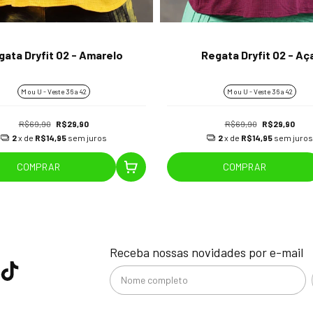
gata Dryfit 02 - Amarelo
Regata Dryfit 02 - Aç
M ou U - Veste 36 a 42
M ou U - Veste 36 a 42
R$69,90
R$29,90
R$69,90
R$29,90
2
x de
R$14,95
sem juros
2
x de
R$14,95
sem juros
COMPRAR
COMPRAR
Receba nossas novidades por e-mail